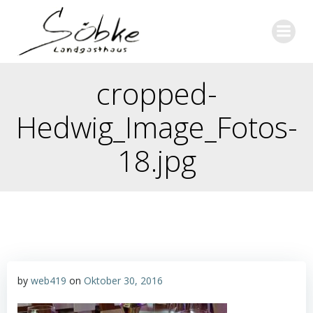
Zum
Inhalt
springen
cropped-
Hedwig_Image_Fotos-
18.jpg
by
web419
on
Oktober 30, 2016